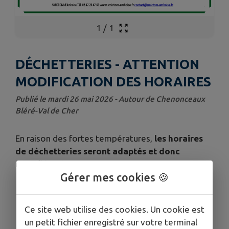
1
/
1
DÉCHETTERIES - ATTENTION
MODIFICATION DES HORAIRES
Publié le mardi 26 mai 2026 - Autour de Chenonceaux
Bléré-Val de Cher
En raison des fortes températures,
les horaires
de déchetteries seront adaptés et donc
modifiés dès ce mercredi 27 mai 2026.
Gérer mes cookies 🍪
Ce site web utilise des cookies. Un cookie est
un petit fichier enregistré sur votre terminal