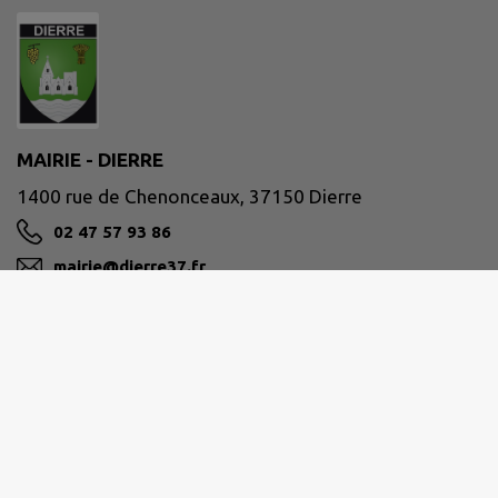
MAIRIE - DIERRE
1400 rue de Chenonceaux, 37150 Dierre
02 47 57 93 86
mairie@dierre37.fr
M'Y RENDRE
www.dierre37.fr/